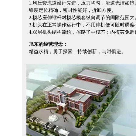
1.均压套流道设计先进，压力均匀，流道光洁如
锥度定位精确，密封性能好，拆卸方便。
2.模芯座伸缩杆对模芯模套纵向调节的间隙范围大
3.机头在正常操作运行中，不用停机便可随时调偏
4.双层机头结构简约，省略了中模芯；内模芯免
旭东的经营理念：
精益求精，勇于探索，持续创新，与时俱进。