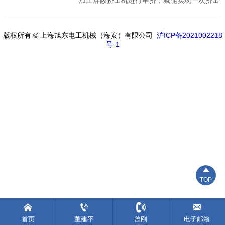
屏蔽+绝缘+屏蔽三层电缆
版权所有 © 上海旭东电工机械（海安）有限公司
沪ICP备2021002218
号-1

TOP




首页
董建平
曾刚
电子邮箱